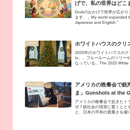
げで、私の世界はどこ
Grokのおかげで世界が広が
ます。」My world expanded thank
Japanese and English."
ホワイトハウスのクリス
日常生活
2025年のホワイトハウスのクリス
Is」。ブルールームのツリー
なっている。The 2025 White Hous
“Home Is Where the Heart Is.
butterflies have drawn attent
アメリカの晩餐会で銃
政治への疑問
ま」Gunshots at the G
アメリカの晩餐会で起きたト
ぜ？銃社会の現実に驚くとと
と、日本の平和の貴重さを綴ります。Gunsho
happen despite such tight secu
society and a world that feels 
and the importance of dialogue