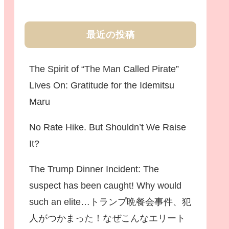
最近の投稿
The Spirit of “The Man Called Pirate”
Lives On: Gratitude for the Idemitsu
Maru
No Rate Hike. But Shouldn’t We Raise
It?
The Trump Dinner Incident: The
suspect has been caught! Why would
such an elite…トランプ晩餐会事件、犯
人がつかまった！なぜこんなエリート