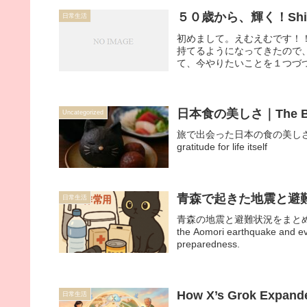
５０歳から、輝く！Shine 
日常生活
初めまして。えむえむです！
持てるようになってきたので
て、今やりたいことを１つづつ
日本食の美しさ｜The Beaut
Uncategorized
旅で出会った日本の食の美しさと、命への感
gratitude for life itself
青森で起きた地震と避
日常生活
青森の地震と避難状況をまとめ、
the Aomori earthquake and eva
preparedness.
How X’s Grok Expan
日常生活