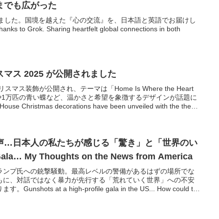
までも広がった
りました。国境を越えた『心の交流』を、日本語と英語でお届けし
s to Grok. Sharing heartfelt global connections in both
マス 2025 が公開されました
マス装飾が公開され、テーマは「Home Is Where the Heart
や1万匹の青い蝶など、温かさと希望を象徴するデザインが話題に
e Christmas decorations have been unveiled with the theme
” The Blue Room Christmas tree and the display of 10,000 blue
ion for symbolizing warmth, renewal, and hope.
声…日本人の私たちが感じる「驚き」と「世界のい
ala… My Thoughts on the News from America
ランプ氏への銃撃騒動。最高レベルの警備があるはずの場所でな
もに、対話ではなく暴力が先行する「荒れていく世界」への不安
ts at a high-profile gala in the US... How could this
rity? I share my thoughts on the unsettling reality of a gun
increasingly turbulent. This post reflects on the fragility of peace
 over violence in today's world.