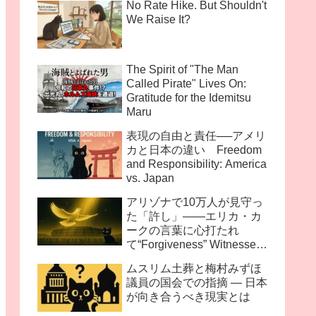
No Rate Hike. But Shouldn't
We Raise It?
The Spirit of "The Man
Called Pirate" Lives On:
Gratitude for the Idemitsu
Maru
表現の自由と責任──アメリ
カと日本の違い Freedom
and Responsibility: America
vs. Japan
アリゾナで10万人が見守っ
た「許し」――エリカ・カ
ークの言葉に心打たれ
て“Forgiveness” Witnessed
by 100,000 in Arizona —
ムスリム土葬と梅村みずほ
Moved by the Words of
議員の国会での指摘 ― 日本
Erika Kirk
が向き合うべき現実とは