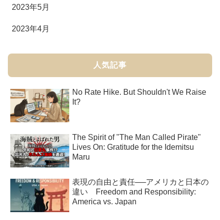
2023年5月
2023年4月
人気記事
No Rate Hike. But Shouldn't We Raise
It?
The Spirit of "The Man Called Pirate"
Lives On: Gratitude for the Idemitsu
Maru
表現の自由と責任──アメリカと日本の
違い Freedom and Responsibility:
America vs. Japan