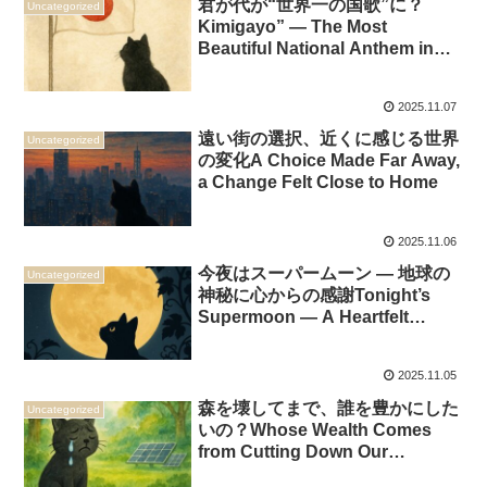
君が代が“世界一の国歌”に？
Uncategorized
Kimigayo” — The Most
Beautiful National Anthem in
the World?
2025.11.07
遠い街の選択、近くに感じる世界
Uncategorized
の変化A Choice Made Far Away,
a Change Felt Close to Home
2025.11.06
今夜はスーパームーン — 地球の
Uncategorized
神秘に心からの感謝Tonight’s
Supermoon — A Heartfelt
Thanks to the Wonders of Our
Earth
2025.11.05
森を壊してまで、誰を豊かにした
Uncategorized
いの？Whose Wealth Comes
from Cutting Down Our
Forests？