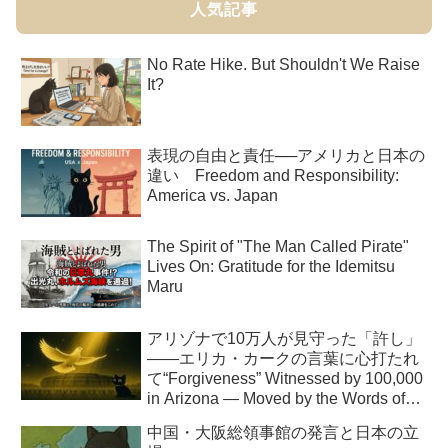
人気記事
No Rate Hike. But Shouldn't We Raise
It?
表現の自由と責任──アメリカと日本の
違い Freedom and Responsibility:
America vs. Japan
The Spirit of "The Man Called Pirate"
Lives On: Gratitude for the Idemitsu
Maru
アリゾナで10万人が見守った「許し」
――エリカ・カークの言葉に心打たれ
て“Forgiveness” Witnessed by 100,000
in Arizona — Moved by the Words of
Erika Kirk
中国・大阪総領事館の発言と日本の立