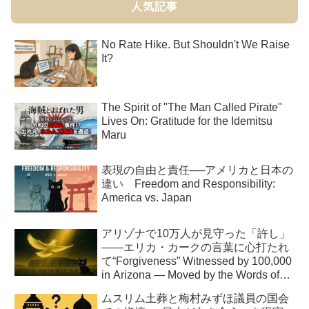
人気記事
No Rate Hike. But Shouldn't We Raise
It?
The Spirit of "The Man Called Pirate"
Lives On: Gratitude for the Idemitsu
Maru
表現の自由と責任──アメリカと日本の
違い Freedom and Responsibility:
America vs. Japan
アリゾナで10万人が見守った「許し」
――エリカ・カークの言葉に心打たれ
て“Forgiveness” Witnessed by 100,000
in Arizona — Moved by the Words of
Erika Kirk
ムスリム土葬と梅村みずほ議員の国会