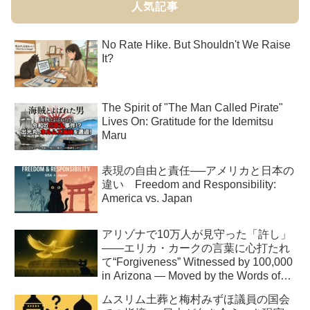
人気記事
No Rate Hike. But Shouldn't We Raise
It?
The Spirit of "The Man Called Pirate"
Lives On: Gratitude for the Idemitsu
Maru
表現の自由と責任──アメリカと日本の
違い Freedom and Responsibility:
America vs. Japan
アリゾナで10万人が見守った「許し」
――エリカ・カークの言葉に心打たれ
て“Forgiveness” Witnessed by 100,000
in Arizona — Moved by the Words of
Erika Kirk
ムスリム土葬と梅村みずほ議員の国会