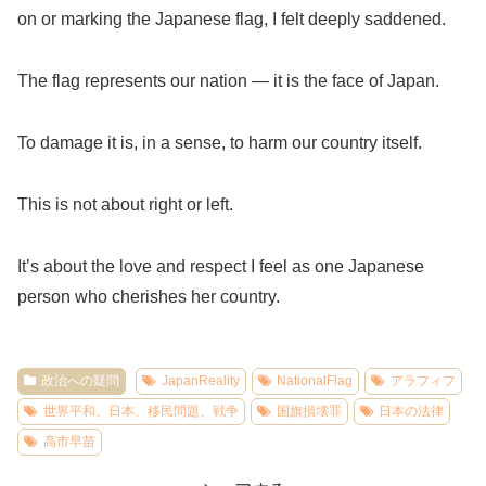
on or marking the Japanese flag, I felt deeply saddened.
The flag represents our nation — it is the face of Japan.
To damage it is, in a sense, to harm our country itself.
This is not about right or left.
It’s about the love and respect I feel as one Japanese
person who cherishes her country.
政治への疑問
JapanReality
NationalFlag
アラフィフ
世界平和、日本、移民問題、戦争
国旗損壊罪
日本の法律
高市早苗