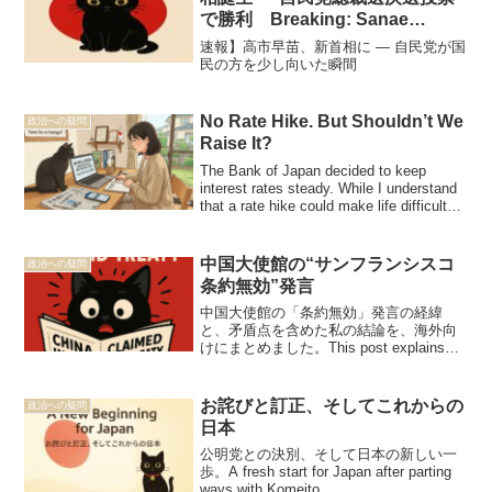
で勝利 Breaking: Sanae
Takaichi Becomes Japan’s First
速報】高市早苗、新首相に — 自民党が国
Female Prime Minister
民の方を少し向いた瞬間
No Rate Hike. But Shouldn’t We
政治への疑問
Raise It?
The Bank of Japan decided to keep
interest rates steady. While I understand
that a rate hike could make life difficult
for some, I personally feel it's time for a
change to address rising prices and the
weak yen. I’m sharing my honest
中国大使館の“サンフランシスコ
政治への疑問
thoughts alongside a professional report
条約無効”発言
from the Nikkei日銀は利上げの見送りを
決定しました。利上げによって生活が大
中国大使館の「条約無効」発言の経緯
変になる方がいることも重々承知してい
と、矛盾点を含めた私の結論を、海外向
ますが、物価高や円安の状況を考える
けにまとめました。This post explains
と、やはり一歩踏み出した方がいいので
the Chinese Embassy’s recent claim that
は…と感じています。日経新聞の記事を
the San Francisco Treaty is invalid and
引用しながら、私なりの率直な気持ちを
presents my conclusion, including the
お詫びと訂正、そしてこれからの
政治への疑問
綴りました。
contradictions this claim creates.
日本
公明党との決別、そして日本の新しい一
歩。A fresh start for Japan after parting
ways with Komeito.