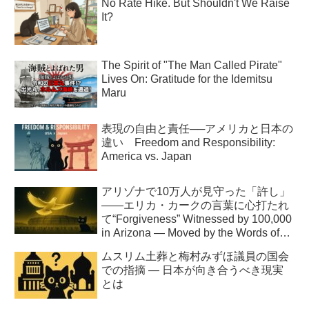
No Rate Hike. But Shouldn't We Raise
It?
The Spirit of "The Man Called Pirate"
Lives On: Gratitude for the Idemitsu
Maru
表現の自由と責任──アメリカと日本の
違い Freedom and Responsibility:
America vs. Japan
アリゾナで10万人が見守った「許し」
――エリカ・カークの言葉に心打たれ
て“Forgiveness” Witnessed by 100,000
in Arizona — Moved by the Words of
Erika Kirk
ムスリム土葬と梅村みずほ議員の国会
での指摘 ― 日本が向き合うべき現実
とは