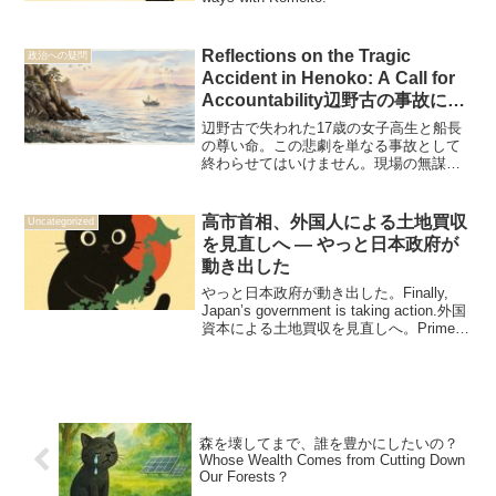
Reflections on the Tragic
政治への疑問
Accident in Henoko: A Call for
Accountability辺野古の事故に寄
せて
辺野古で失われた17歳の女子高生と船長
の尊い命。この悲劇を単なる事故として
終わらせてはいけません。現場の無謀な
活動、そして生徒を関わらせた教育現場
の責任。今こそ私たちは事件を風化させ
ず、命の重みと責任の所在を問い直すべ
高市首相、外国人による土地買収
Uncategorized
きではないでしょうか。The tragic loss
を見直しへ ― やっと日本政府が
of a 17-year-old high school student and a
動き出した
captain in Henoko must not be forgotten.
This incident raises grave questions
やっと日本政府が動き出した。Finally,
about the recklessness of such activities
Japan’s government is taking action.外国
and the responsibility of the educational
資本による土地買収を見直しへ。Prime
institutions involved. We must honor the
Minister Takaichi plans to review foreign
lives lost by seeking true accountability
land purchases.失われた30年で貧しくな
and reflecting on the current state of
った日本人が、After the “Lost 30 Years,”
Japanese education.
Japanese people have become poorer,自
分たちの国土を取り戻す時が来た。Now
it’s time for them to reclaim their own land
森を壊してまで、誰を豊かにしたいの？
and pride.
Whose Wealth Comes from Cutting Down
Our Forests？