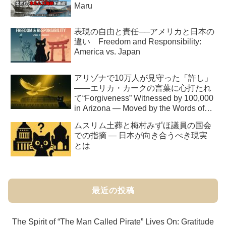
Maru
表現の自由と責任──アメリカと日本の
違い Freedom and Responsibility:
America vs. Japan
アリゾナで10万人が見守った「許し」
――エリカ・カークの言葉に心打たれ
て“Forgiveness” Witnessed by 100,000
in Arizona — Moved by the Words of
Erika Kirk
ムスリム土葬と梅村みずほ議員の国会
での指摘 ― 日本が向き合うべき現実
とは
最近の投稿
The Spirit of “The Man Called Pirate” Lives On: Gratitude