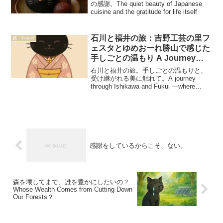
の感謝。The quiet beauty of Japanese
cuisine and the gratitude for life itself
石川と福井の旅：吉野工芸の里フ
旅 Travel
ェスタとゆめおーれ勝山で感じた
手しごとの温もり A Journey
Through Ishikawa & Fukui —
石川と福井の旅。手しごとの温もりと、
Traditions and the Warmth of
受け継がれる美に触れて。A journey
through Ishikawa and Fukui —where
Handmade Crafts
handmade crafts meet timeless beauty.
感謝をしているからこそ、ない。
森を壊してまで、誰を豊かにしたいの？
Whose Wealth Comes from Cutting Down
Our Forests？