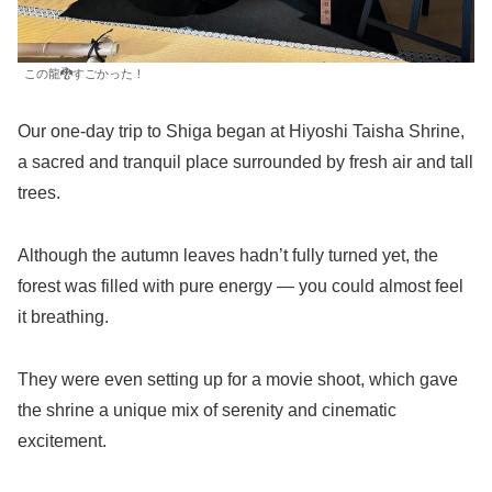
この龍🐉すごかった！
Our one-day trip to Shiga began at Hiyoshi Taisha Shrine,
a sacred and tranquil place surrounded by fresh air and tall
trees.
Although the autumn leaves hadn’t fully turned yet, the
forest was filled with pure energy — you could almost feel
it breathing.
They were even setting up for a movie shoot, which gave
the shrine a unique mix of serenity and cinematic
excitement.