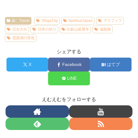
旅 Travel
ShigaTrip
SpiritualJapan
アラフィフ
日吉大社
日本の祈り
比叡山延暦寺
滋賀旅
琵琶湖の景色
シェアする
X
Facebook
はてブ
LINE
えむえむをフォローする