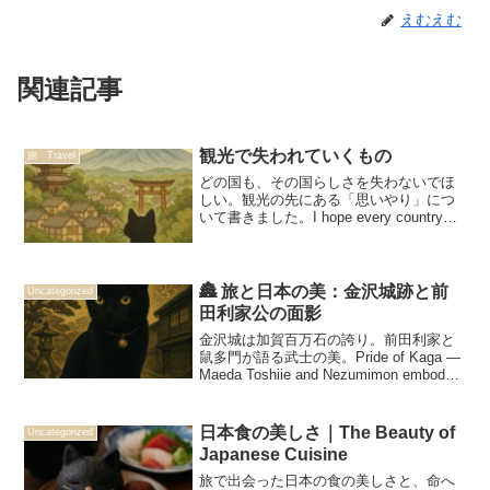
えむえむ
関連記事
観光で失われていくもの
旅 Travel
どの国も、その国らしさを失わないでほ
しい。観光の先にある「思いやり」につ
いて書きました。I hope every country
will keep its own identity and spirit.This
post is about the kindness that lies
beyond tourism.
🏯 旅と日本の美：金沢城跡と前
Uncategorized
田利家公の面影
金沢城は加賀百万石の誇り。前田利家と
鼠多門が語る武士の美。Pride of Kaga —
Maeda Toshiie and Nezumimon embody
the samurai elegance of Kanazawa
Castle.
日本食の美しさ｜The Beauty of
Uncategorized
Japanese Cuisine
旅で出会った日本の食の美しさと、命へ