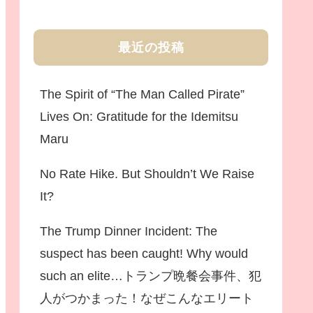
最近の投稿
The Spirit of “The Man Called Pirate”
Lives On: Gratitude for the Idemitsu
Maru
No Rate Hike. But Shouldn’t We Raise
It?
The Trump Dinner Incident: The
suspect has been caught! Why would
such an elite…トランプ晩餐会事件、犯
人がつかまった！なぜこんなエリート