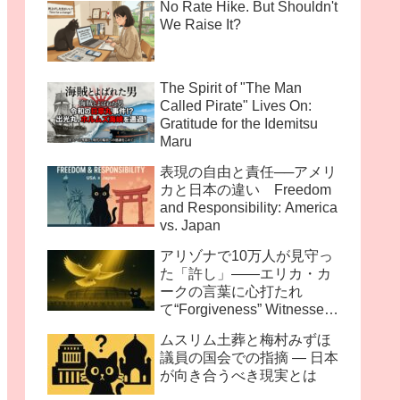
No Rate Hike. But Shouldn't
We Raise It?
The Spirit of "The Man
Called Pirate" Lives On:
Gratitude for the Idemitsu
Maru
表現の自由と責任──アメリ
カと日本の違い Freedom
and Responsibility: America
vs. Japan
アリゾナで10万人が見守っ
た「許し」――エリカ・カ
ークの言葉に心打たれ
て“Forgiveness” Witnessed
by 100,000 in Arizona —
ムスリム土葬と梅村みずほ
Moved by the Words of
議員の国会での指摘 ― 日本
Erika Kirk
が向き合うべき現実とは