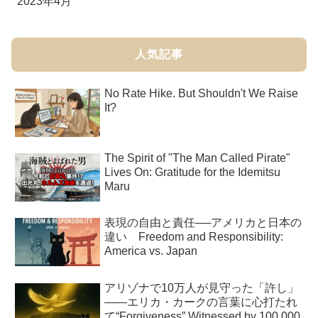
2023年4月
人気記事
No Rate Hike. But Shouldn't We Raise
It?
The Spirit of "The Man Called Pirate"
Lives On: Gratitude for the Idemitsu
Maru
表現の自由と責任──アメリカと日本の
違い Freedom and Responsibility:
America vs. Japan
アリゾナで10万人が見守った「許し」
――エリカ・カークの言葉に心打たれ
て“Forgiveness” Witnessed by 100,000