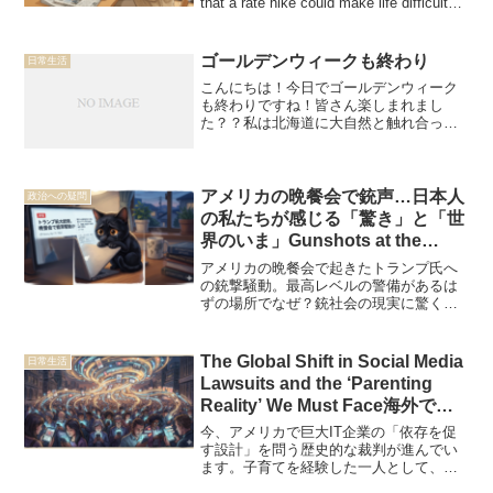
that a rate hike could make life difficult
for some, I personally feel it's time for a
change to address rising prices and the
weak yen. I’m sharing my honest
ゴールデンウィークも終わり
日常生活
thoughts alongside a professional report
こんにちは！今日でゴールデンウィーク
from the Nikkei日銀は利上げの見送りを
も終わりですね！皆さん楽しまれまし
決定しました。利上げによって生活が大
た？？私は北海道に大自然と触れ合って
変になる方がいることも重々承知してい
来ました。毎日、せかせかと生きてるな
ますが、物価高や円安の状況を考える
ぁと大自然を目の前にしたらいつも思い
と、やはり一歩踏み出した方がいいので
ます。一日中悩んでる悩み事さえあーた
は…と感じています。日経新聞の記事を
いしたことないやん！ってい...
アメリカの晩餐会で銃声…日本人
引用しながら、私なりの率直な気持ちを
政治への疑問
綴りました。
の私たちが感じる「驚き」と「世
界のいま」Gunshots at the
Gala… My Thoughts on the
アメリカの晩餐会で起きたトランプ氏へ
News from America
の銃撃騒動。最高レベルの警備があるは
ずの場所でなぜ？銃社会の現実に驚くと
ともに、対話ではなく暴力が先行する
「荒れていく世界」への不安と、日本の
平和の貴重さを綴ります。Gunshots at a
The Global Shift in Social Media
日常生活
high-profile gala in the US... How could
Lawsuits and the ‘Parenting
this happen despite such tight security? I
Reality’ We Must Face海外で進
share my thoughts on the unsettling
むSNS裁判と、私たちが向き合う
reality of a gun society and a world that
今、アメリカで巨大IT企業の「依存を促
feels increasingly turbulent. This post
べき「子育ての現場」
す設計」を問う歴史的な裁判が進んでい
reflects on the fragility of peace and the
ます。子育てを経験した一人として、ス
importance of dialogue over violence in
マホが子供を静かにさせる「魔法の道