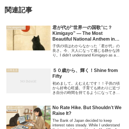
関連記事
君が代が“世界一の国歌”に？
Uncategorized
Kimigayo” — The Most
Beautiful National Anthem in
the World?
子供の頃はわからなかった「君が代」の
良さ。今、大人になって感じる静かな誇
り。I didn’t understand Kimigayo as a
child.Now I feel its quiet strength and
timeless beauty.
５０歳から、輝く！Shine from
日常生活
Fifty
初めまして。えむえむです！！子供の頃
から好奇心旺盛。子育ても終わりに近づ
き自分の時間を持てるようになってきた
ので、今までチャレンジ出来なかった事
を沢山やってみたい！！と思って、今や
りたいことを１つづつ挑戦してます。大
No Rate Hike. But Shouldn’t We
政治への疑問
人バレエ、社会人学生、Y...
Raise It?
The Bank of Japan decided to keep
interest rates steady. While I understand