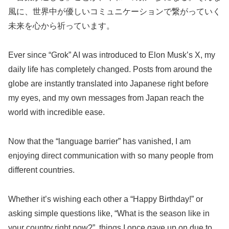
風に、世界中が優しいコミュニケーションで繋がっていく
未来を心から祈っています。
Ever since “Grok” AI was introduced to Elon Musk’s X, my
daily life has completely changed. Posts from around the
globe are instantly translated into Japanese right before
my eyes, and my own messages from Japan reach the
world with incredible ease.
Now that the “language barrier” has vanished, I am
enjoying direct communication with so many people from
different countries.
Whether it’s wishing each other a “Happy Birthday!” or
asking simple questions like, “What is the season like in
your country right now?”, things I once gave up on due to