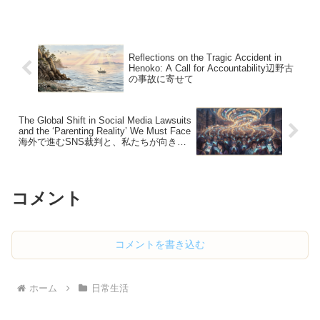
today's world.
具」ではなく、成長を奪う「依存の道
具」になっている現状に、強い危機感を
覚えます。便利な道具に支配されるので
はなく、私たちが主導権を取り戻す時が
来ています。A historic legal battle is
Reflections on the Tragic Accident in
unfolding in the U.S. against Big Tech,
Henoko: A Call for Accountability辺野古
targeting the "addictive design" of their
の事故に寄せて
apps. As a parent, I find it terrifying to
see smartphones used as "tools for
silence" for young children. We must stop
being mastered by our devices and start
The Global Shift in Social Media Lawsuits
and the ‘Parenting Reality’ We Must Face
reclaiming our time and our children's
海外で進むSNS裁判と、私たちが向き合
future.
うべき「子育ての現場」
コメント
コメントを書き込む
ホーム
日常生活