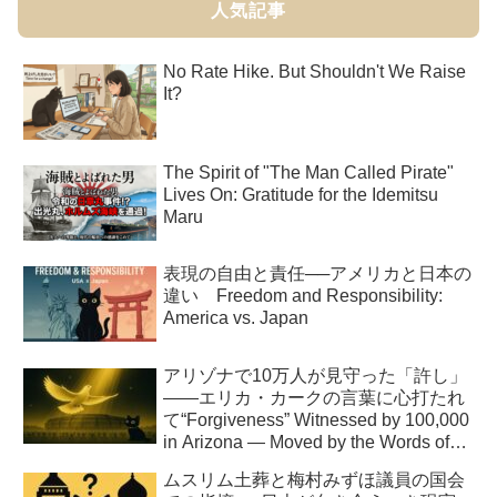
人気記事
No Rate Hike. But Shouldn't We Raise
It?
The Spirit of "The Man Called Pirate"
Lives On: Gratitude for the Idemitsu
Maru
表現の自由と責任──アメリカと日本の
違い Freedom and Responsibility:
America vs. Japan
アリゾナで10万人が見守った「許し」
――エリカ・カークの言葉に心打たれ
て“Forgiveness” Witnessed by 100,000
in Arizona — Moved by the Words of
Erika Kirk
ムスリム土葬と梅村みずほ議員の国会