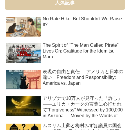
人気記事
No Rate Hike. But Shouldn't We Raise
It?
The Spirit of "The Man Called Pirate"
Lives On: Gratitude for the Idemitsu
Maru
表現の自由と責任──アメリカと日本の
違い Freedom and Responsibility:
America vs. Japan
アリゾナで10万人が見守った「許し」
――エリカ・カークの言葉に心打たれ
て“Forgiveness” Witnessed by 100,000
in Arizona — Moved by the Words of
Erika Kirk
ムスリム土葬と梅村みずほ議員の国会