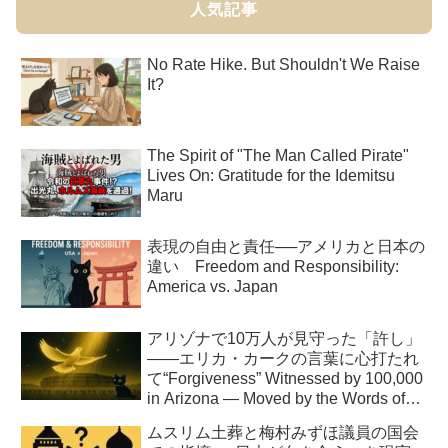
人気記事
No Rate Hike. But Shouldn't We Raise
It?
The Spirit of "The Man Called Pirate"
Lives On: Gratitude for the Idemitsu
Maru
表現の自由と責任──アメリカと日本の
違い Freedom and Responsibility:
America vs. Japan
アリゾナで10万人が見守った「許し」
――エリカ・カークの言葉に心打たれ
て“Forgiveness” Witnessed by 100,000
in Arizona — Moved by the Words of
Erika Kirk
ムスリム土葬と梅村みずほ議員の国会