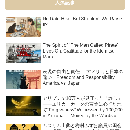
人気記事
No Rate Hike. But Shouldn't We Raise
It?
The Spirit of "The Man Called Pirate"
Lives On: Gratitude for the Idemitsu
Maru
表現の自由と責任──アメリカと日本の
違い Freedom and Responsibility:
America vs. Japan
アリゾナで10万人が見守った「許し」
――エリカ・カークの言葉に心打たれ
て“Forgiveness” Witnessed by 100,000
in Arizona — Moved by the Words of
Erika Kirk
ムスリム土葬と梅村みずほ議員の国会