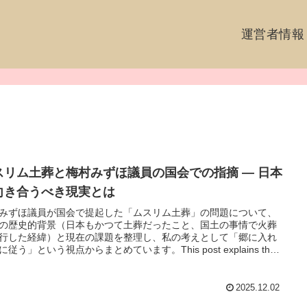
運営者情報
スリム土葬と梅村みずほ議員の国会での指摘 ― 日本
向き合うべき現実とは
みずほ議員が国会で提起した「ムスリム土葬」の問題について、
の歴史的背景（日本もかつて土葬だったこと、国土の事情で火葬
行した経緯）と現在の課題を整理し、私の考えとして「郷に入れ
に従う」という視点からまとめています。This post explains the
 debate raised by Mizuho Umemura regarding Muslim burials in
n. It summarizes Japan’s historical shift from burial to cremation
to land and sanitation issues, and includes my personal view that
2025.12.02
n in Rome, do as the Romans do” should guide discussions in