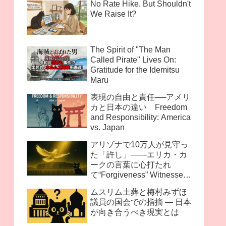
No Rate Hike. But Shouldn't
We Raise It?
The Spirit of "The Man
Called Pirate" Lives On:
Gratitude for the Idemitsu
Maru
表現の自由と責任──アメリ
カと日本の違い Freedom
and Responsibility: America
vs. Japan
アリゾナで10万人が見守っ
た「許し」――エリカ・カ
ークの言葉に心打たれ
て“Forgiveness” Witnessed
by 100,000 in Arizona —
ムスリム土葬と梅村みずほ
Moved by the Words of
議員の国会での指摘 ― 日本
Erika Kirk
が向き合うべき現実とは