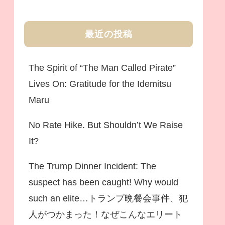
最近の投稿
The Spirit of “The Man Called Pirate”
Lives On: Gratitude for the Idemitsu
Maru
No Rate Hike. But Shouldn’t We Raise
It?
The Trump Dinner Incident: The
suspect has been caught! Why would
such an elite…トランプ晩餐会事件、犯
人がつかまった！なぜこんなエリート