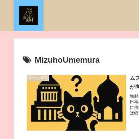
MizuhoUmemura
ム
政治への疑問
が
梅村
日本
に移
ば郷
Diet
Japa
due 
“Whe