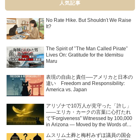
人気記事
No Rate Hike. But Shouldn't We Raise
It?
The Spirit of "The Man Called Pirate"
Lives On: Gratitude for the Idemitsu
Maru
表現の自由と責任──アメリカと日本の
違い Freedom and Responsibility:
America vs. Japan
アリゾナで10万人が見守った「許し」
――エリカ・カークの言葉に心打たれ
て“Forgiveness” Witnessed by 100,000
in Arizona — Moved by the Words of
Erika Kirk
ムスリム土葬と梅村みずほ議員の国会