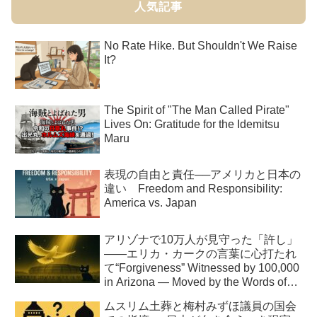
人気記事
No Rate Hike. But Shouldn't We Raise
It?
The Spirit of "The Man Called Pirate"
Lives On: Gratitude for the Idemitsu
Maru
表現の自由と責任──アメリカと日本の
違い Freedom and Responsibility:
America vs. Japan
アリゾナで10万人が見守った「許し」
――エリカ・カークの言葉に心打たれ
て“Forgiveness” Witnessed by 100,000
in Arizona — Moved by the Words of
Erika Kirk
ムスリム土葬と梅村みずほ議員の国会