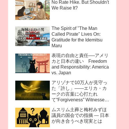
No Rate Hike. But Shouldn't
We Raise It?
The Spirit of "The Man
Called Pirate" Lives On:
Gratitude for the Idemitsu
Maru
表現の自由と責任──アメリ
カと日本の違い Freedom
and Responsibility: America
vs. Japan
アリゾナで10万人が見守っ
た「許し」――エリカ・カ
ークの言葉に心打たれ
て“Forgiveness” Witnessed
by 100,000 in Arizona —
ムスリム土葬と梅村みずほ
Moved by the Words of
議員の国会での指摘 ― 日本
Erika Kirk
が向き合うべき現実とは