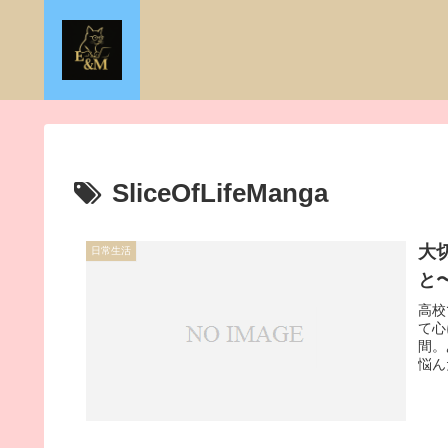
SliceOfLifeManga
大
日常生活
と
高校
て心
間。
悩ん