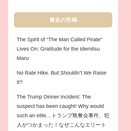
最近の投稿
The Spirit of “The Man Called Pirate”
Lives On: Gratitude for the Idemitsu
Maru
No Rate Hike. But Shouldn’t We Raise
It?
The Trump Dinner Incident: The
suspect has been caught! Why would
such an elite…トランプ晩餐会事件、犯
人がつかまった！なぜこんなエリート