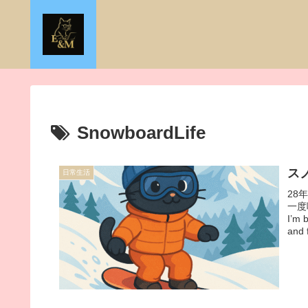
SnowboardLife
ス
日常生活
28
一度
I’m 
and 