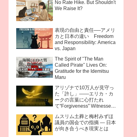
No Rate Hike. But Shouldn't
We Raise It?
表現の自由と責任──アメリ
カと日本の違い Freedom
and Responsibility: America
vs. Japan
The Spirit of "The Man
Called Pirate" Lives On:
Gratitude for the Idemitsu
Maru
アリゾナで10万人が見守っ
た「許し」――エリカ・カ
ークの言葉に心打たれ
て“Forgiveness” Witnessed
by 100,000 in Arizona —
ムスリム土葬と梅村みずほ
Moved by the Words of
議員の国会での指摘 ― 日本
Erika Kirk
が向き合うべき現実とは