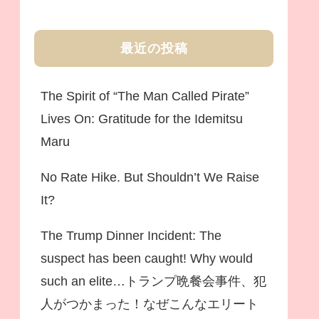
最近の投稿
The Spirit of “The Man Called Pirate”
Lives On: Gratitude for the Idemitsu
Maru
No Rate Hike. But Shouldn’t We Raise
It?
The Trump Dinner Incident: The
suspect has been caught! Why would
such an elite…トランプ晩餐会事件、犯
人がつかまった！なぜこんなエリート