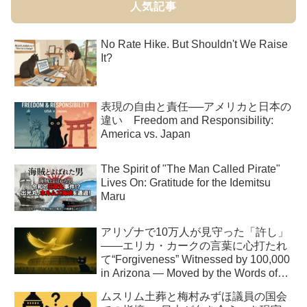
人気記事
No Rate Hike. But Shouldn't We Raise
It?
表現の自由と責任──アメリカと日本の
違い Freedom and Responsibility:
America vs. Japan
The Spirit of "The Man Called Pirate"
Lives On: Gratitude for the Idemitsu
Maru
アリゾナで10万人が見守った「許し」
――エリカ・カークの言葉に心打たれ
て“Forgiveness” Witnessed by 100,000
in Arizona — Moved by the Words of
Erika Kirk
ムスリム土葬と梅村みずほ議員の国会