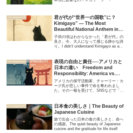
君が代が“世界一の国歌”に？
Uncategorized
Kimigayo” — The Most
Beautiful National Anthem in
the World?
子供の頃はわからなかった「君が代」の
良さ。今、大人になって感じる静かな誇
り。I didn’t understand Kimigayo as a
child.Now I feel its quiet strength and
timeless beauty.
表現の自由と責任──アメリカと
Uncategorized
日本の違い Freedom and
Responsibility: America vs.
Japan
アメリカの保守活動家、チャーリー・カ
ーク氏が悲しい事件で命を奪われまし
た。その一報を受けて、SNSなどで「喜
ぶ」ような発言をする人々が次々と解雇
処分を受けています。中には泣き喚き、
「表現の自由はどうなるのか？」と訴え
日本食の美しさ｜The Beauty of
Uncategorized
る人もいました。けれど私...
Japanese Cuisine
旅で出会った日本の食の美しさと、命へ
の感謝。The quiet beauty of Japanese
cuisine and the gratitude for life itself