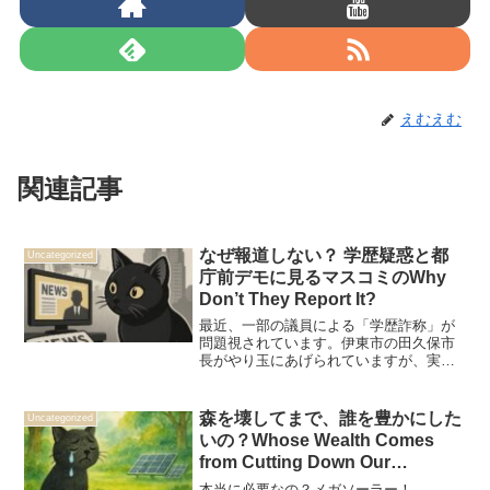
えむえむ
関連記事
なぜ報道しない？ 学歴疑惑と都
Uncategorized
庁前デモに見るマスコミのWhy
Don’t They Report It?
最近、一部の議員による「学歴詐称」が
問題視されています。伊東市の田久保市
長がやり玉にあげられていますが、実際
のところまだ事実関係ははっきりしてお
らず、マスコミ報道も不確かな部分が多
いように見えます。一方で、東京都知事
森を壊してまで、誰を豊かにした
Uncategorized
の小池百合子氏も、かつて...
いの？Whose Wealth Comes
from Cutting Down Our
Forests？
本当に必要なの？メガソーラー！