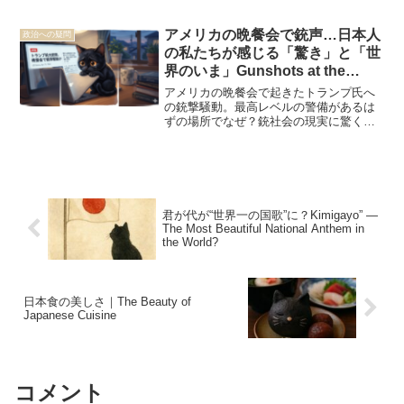
アメリカの晩餐会で銃声…日本人
政治への疑問
の私たちが感じる「驚き」と「世
界のいま」Gunshots at the
Gala… My Thoughts on the
アメリカの晩餐会で起きたトランプ氏へ
News from America
の銃撃騒動。最高レベルの警備があるは
ずの場所でなぜ？銃社会の現実に驚くと
ともに、対話ではなく暴力が先行する
「荒れていく世界」への不安と、日本の
平和の貴重さを綴ります。Gunshots at a
high-profile gala in the US... How could
this happen despite such tight security? I
share my thoughts on the unsettling
君が代が“世界一の国歌”に？Kimigayo” —
reality of a gun society and a world that
The Most Beautiful National Anthem in
feels increasingly turbulent. This post
the World?
reflects on the fragility of peace and the
importance of dialogue over violence in
today's world.
日本食の美しさ｜The Beauty of
Japanese Cuisine
コメント