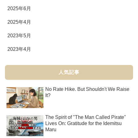
2025年6月
2025年4月
2023年5月
2023年4月
人気記事
No Rate Hike. But Shouldn't We Raise
It?
The Spirit of "The Man Called Pirate"
Lives On: Gratitude for the Idemitsu
Maru